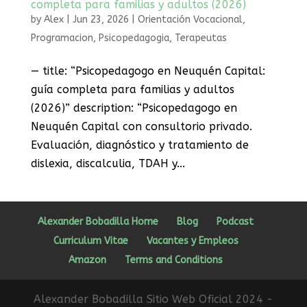
completa para familias y adultos (2026)
by
Alex
|
Jun 23, 2026
|
Orientación Vocacional
,
Programacion
,
Psicopedagogia
,
Terapeutas
— title: “Psicopedagogo en Neuquén Capital:
guía completa para familias y adultos
(2026)” description: “Psicopedagogo en
Neuquén Capital con consultorio privado.
Evaluación, diagnóstico y tratamiento de
dislexia, discalculia, TDAH y...
Alexander Bobadilla Home
Blog
Podcast
Curriculum Vitae
Vacantes y Empleos
Amazon
Terms and Conditions
Alexander Bobadilla Sitio Web Oficial 2024 -