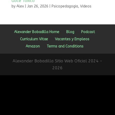
Goce Tóxico
by
Alex
|
Jan 26, 2026
|
Psicopedagogia
,
Videos
Alexander Bobadilla Home
Blog
Podcast
Curriculum Vitae
Vacantes y Empleos
Amazon
Terms and Conditions
Alexander Bobadilla Sitio Web Oficial 2024 -
2026