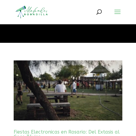
Kit De Internet Vía Satélite Starlink Mini X
✅ Recomendado
Fiestas Electronicas en Rosario: Del Extasis al